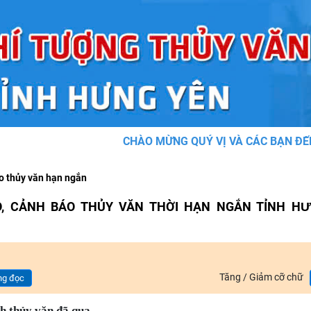
CHÀO MỪNG QUÝ VỊ VÀ CÁC BẠN ĐẾN VỚI 
o thủy văn hạn ngắn
O, CẢNH BÁO THỦY VĂN THỜI HẠN NGẮN TỈNH HƯN
Tăng / Giảm cỡ chữ
g đọc
nh thủy văn đã qua