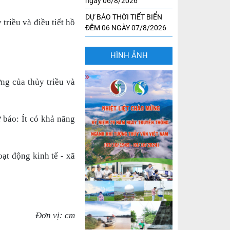
ngày 06/8/2026
DỰ BÁO THỜI TIẾT BIỂN
iều và điều tiết hồ
ĐÊM 06 NGÀY 07/8/2026
HÌNH ẢNH
ng của thủy triều và
ự báo:
Ít có khả năng
oạt động kinh tế - xã
Đơn vị: cm