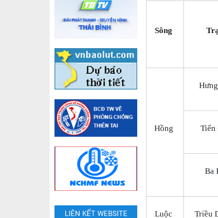
Sông
Tr
Hưng
Hồng
Tiến
Ba 
Luộc
Triều
LIÊN KẾT WEBSITE