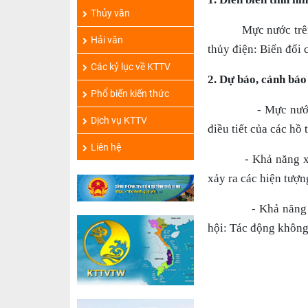
Thủy văn
Mực nước trên các 
Hải văn
thủy điện: Biến đổi 
Các kỷ lục về KTTV
2. Dự báo, cảnh báo
Phổ biến kiến thức
-
Mực nước
Dịch vụ KTTV
điều tiết của các hồ 
Liên hệ
-
Khả năng x
xảy ra các hiện tượ
- Khả năng 
hội:
Tác động không 