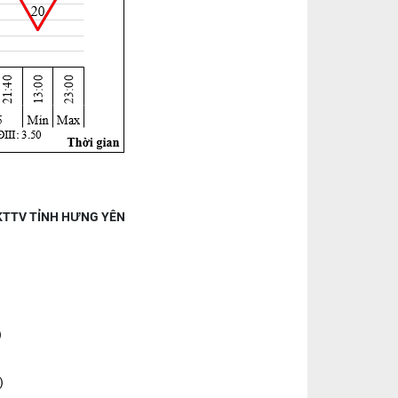
 KTTV TỈNH HƯNG YÊN
)
)