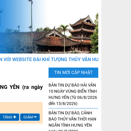
WEBSITE ĐÀI KHÍ TƯỢNG THỦY VĂN HƯNG YÊN
TIN MỚI CẬP NHẬT
BẢN TIN DỰ BÁO HẢI VĂN
G YÊN (ra ngày
10 NGÀY VÙNG BIỂN TỈNH
HƯNG YÊN (Từ 06/8/2026
đến 15/8/2026)
BẢN TIN DỰ BÁO, CẢNH
TĂNG
GIẢM
BÁO THỦY VĂN THỜI HẠN
NGẮN TỈNH HƯNG YÊN