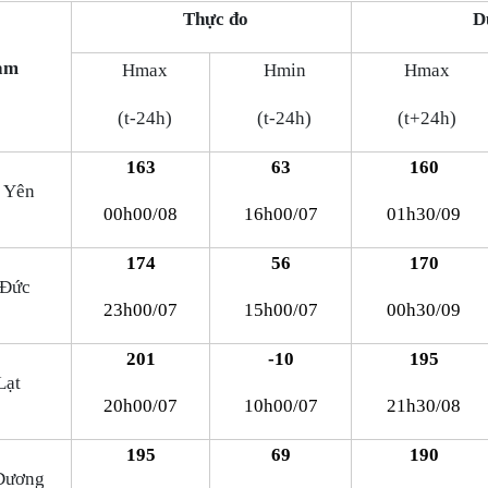
Thực đo
D
ạm
Hmax
Hmin
Hmax
(t-24h)
(t-24h)
(t+24h)
163
63
160
 Yên
00h00/08
16h00/07
01h30/09
174
56
170
 Đức
23h00/07
15h00/07
00h30/09
201
-10
195
Lạt
20h00/07
10h00/07
21h30/08
195
69
190
 Dương