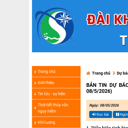
Trang chủ
Trang chủ
Dự bá
Giới thiệu
BẢN TIN DỰ BÁ
08/5/2026)
Tin tức - sự kiện
Thời tiết thủy văn
Ngày: 08/05/2026
nguy hiểm
Đọc bài
Ngừn
Khí tượng
1. Diễn biến tình hì