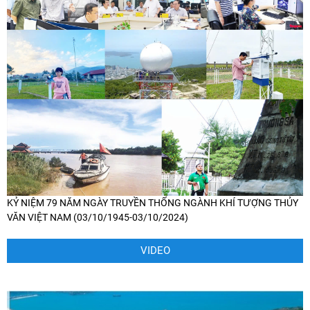
KỶ NIỆM 79 NĂM NGÀY TRUYỀN THỐNG NGÀNH KHÍ TƯỢNG THỦY
VĂN VIỆT NAM (03/10/1945-03/10/2024)
VIDEO