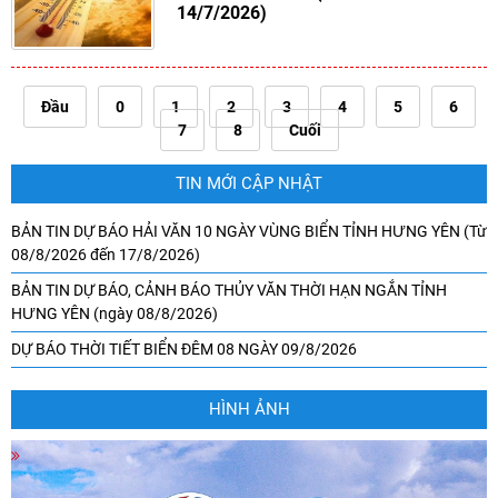
14/7/2026)
Đầu
0
1
2
3
4
5
6
7
8
Cuối
TIN MỚI CẬP NHẬT
BẢN TIN DỰ BÁO HẢI VĂN 10 NGÀY VÙNG BIỂN TỈNH HƯNG YÊN (Từ
08/8/2026 đến 17/8/2026)
BẢN TIN DỰ BÁO, CẢNH BÁO THỦY VĂN THỜI HẠN NGẮN TỈNH
HƯNG YÊN (ngày 08/8/2026)
DỰ BÁO THỜI TIẾT BIỂN ĐÊM 08 NGÀY 09/8/2026
HÌNH ẢNH