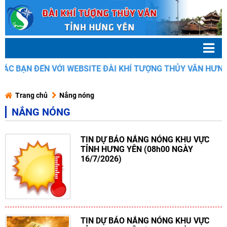
 ĐẾN VỚI WEBSITE ĐÀI KHÍ TƯỢNG THỦY VĂN HƯNG YÊN
Trang chủ
Nắng nóng
NẮNG NÓNG
TIN DỰ BÁO NẮNG NÓNG KHU VỰC
TỈNH HƯNG YÊN (08h00 NGÀY
16/7/2026)
TIN DỰ BÁO NẮNG NÓNG KHU VỰC