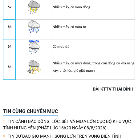
62
Nhiều mây, có mưa dông
63
Nhiều mây, có mưa to
64
Có mưa đá
Nhiều mây, có mưa dông; trong cơn dông có khả năng
65
xảy ra tố, lốc, gió giật mạnh
ĐÀI KTTV THÁI BÌNH
TIN CÙNG CHUYÊN MỤC
TIN CẢNH BÁO DÔNG, LỐC, SÉT VÀ MƯA LỚN CỤC BỘ KHU VỰC
TỈNH HƯNG YÊN (PHÁT LÚC 16h20 NGÀY 08/8/2026)
TIN DỰ BÁO GIÓ MẠNH, SÓNG LỚN TRÊN VÙNG BIỂN TỈNH