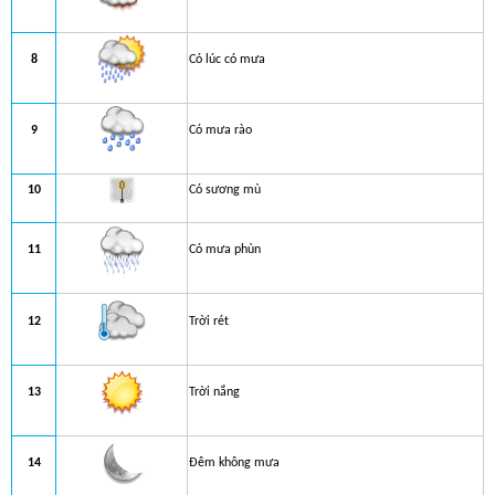
8
Có lúc có mưa
9
Có mưa rào
10
Có sương mù
11
Có mưa phùn
12
Trời rét
13
Trời nắng
14
Đêm không mưa