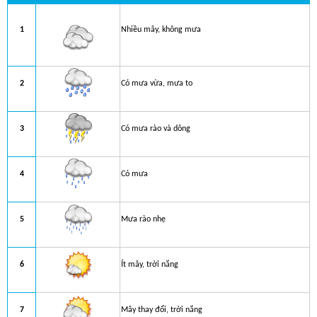
1
Nhiều mây, không mưa
2
Có mưa vừa, mưa to
3
Có mưa rào và dông
4
Có mưa
5
Mưa rào nhẹ
6
Ít mây, trời nắng
7
Mây thay đổi, trời nắng