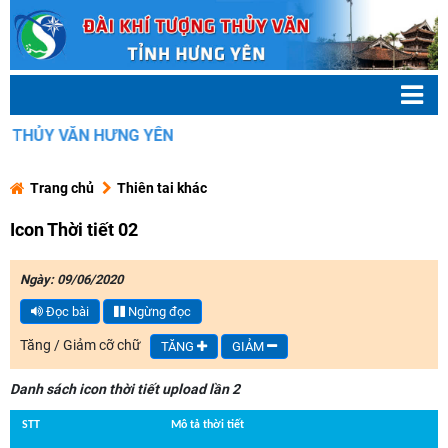
N HƯNG YÊN
Trang chủ
Thiên tai khác
Icon Thời tiết 02
Ngày: 09/06/2020
Đọc bài
Ngừng đọc
Tăng / Giảm cỡ chữ
TĂNG
GIẢM
Danh sách icon thời tiết upload lần 2
STT
Mô tả thời tiết