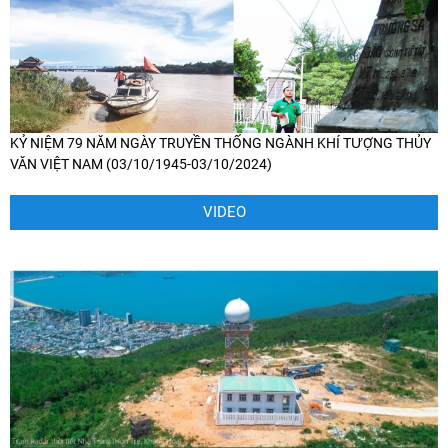
KỶ NIỆM 79 NĂM NGÀY TRUYỀN THỐNG NGÀNH KHÍ TƯỢNG THỦY
VĂN VIỆT NAM (03/10/1945-03/10/2024)
VIDEO