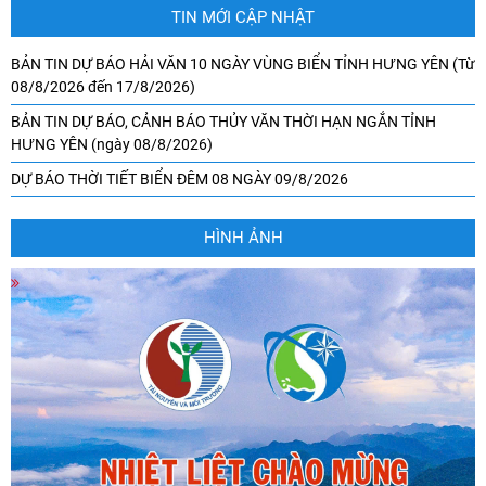
TIN MỚI CẬP NHẬT
BẢN TIN DỰ BÁO HẢI VĂN 10 NGÀY VÙNG BIỂN TỈNH HƯNG YÊN (Từ
08/8/2026 đến 17/8/2026)
BẢN TIN DỰ BÁO, CẢNH BÁO THỦY VĂN THỜI HẠN NGẮN TỈNH
HƯNG YÊN (ngày 08/8/2026)
DỰ BÁO THỜI TIẾT BIỂN ĐÊM 08 NGÀY 09/8/2026
HÌNH ẢNH