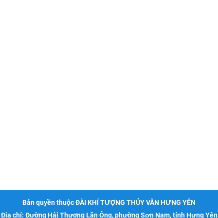
Bản quyền thuộc ĐÀI KHÍ TƯỢNG THỦY VĂN HƯNG YÊN
Địa chỉ: Đường Hải Thượng Lãn Ông, phường Sơn Nam, tỉnh Hưng Yên