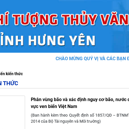
CHÀO MỪNG QUÝ VỊ VÀ CÁC BẠN ĐẾN 
iến kiến thức
N THỨC
Phân vùng bão và xác định nguy cơ bão, nước 
vực ven biển Việt Nam
(Ban hành kèm theo Quyết định số 1857/QĐ – BTNM
2014 của Bộ Tài nguyên và Môi trường)