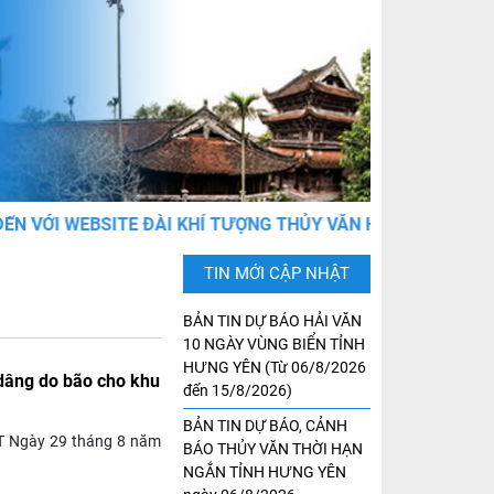
VỚI WEBSITE ĐÀI KHÍ TƯỢNG THỦY VĂN HƯNG YÊN
TIN MỚI CẬP NHẬT
BẢN TIN DỰ BÁO HẢI VĂN
10 NGÀY VÙNG BIỂN TỈNH
HƯNG YÊN (Từ 06/8/2026
dâng do bão cho khu
đến 15/8/2026)
BẢN TIN DỰ BÁO, CẢNH
T Ngày 29 tháng 8 năm
BÁO THỦY VĂN THỜI HẠN
NGẮN TỈNH HƯNG YÊN