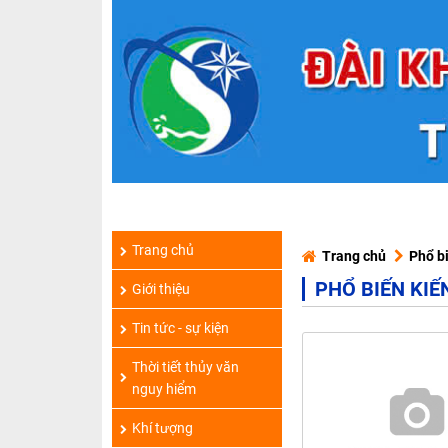
Trang chủ
Trang chủ
Phổ b
PHỔ BIẾN KIẾ
Giới thiệu
Tin tức - sự kiện
Thời tiết thủy văn
nguy hiểm
Khí tượng