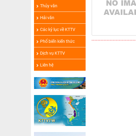
Thủy văn
Hải văn
Các kỷ lục về KTTV
Phổ biến kiến thức
Dịch vụ KTTV
Liên hệ