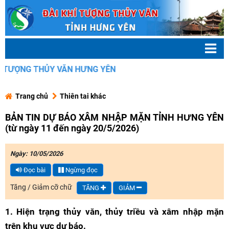
 THỦY VĂN HƯNG YÊN
Trang chủ
Thiên tai khác
BẢN TIN DỰ BÁO XÂM NHẬP MẶN TỈNH HƯNG YÊN
(từ ngày 11 đến ngày 20/5/2026)
Ngày: 10/05/2026
Đọc bài
Ngừng đọc
Tăng / Giảm cỡ chữ
TĂNG
GIẢM
1.
Hiện trạng
thủy văn, thủy triều và xâm nhập mặn
trên khu vực dự báo.