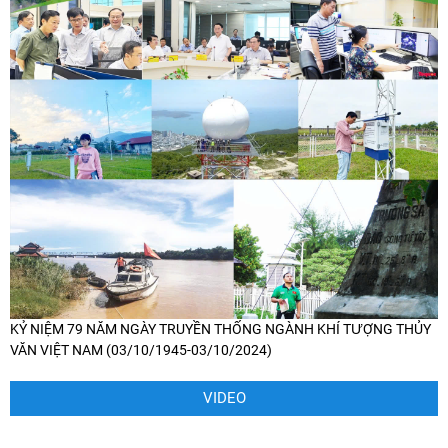
KỶ NIỆM 79 NĂM NGÀY TRUYỀN THỐNG NGÀNH KHÍ TƯỢNG THỦY
VĂN VIỆT NAM (03/10/1945-03/10/2024)
VIDEO