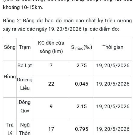
khoảng 10-15km.
B
ảng 2: Bảng dự báo độ mặn
cao nhất
kỳ triều
cường
xảy ra vào
các
ngày
19, 20/5/2026 tại
các
điểm
đo:
KC đến cửa
Sông
Trạm
S
(‰)
Thời gian
max
sông (km)
Ba Lạt
7
2.75
19, 20/5/2026
Hồng
Dương
22
0.045
19, 20/5/2026
Liễu
Đông
9
2.15
19, 20/5/2026
Quý
Trà
Ngũ
17
0.795
19, 20/5/2026
Lý
Thôn