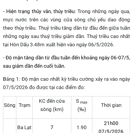
- Hiện trạng thủy văn, thủy triều:
Trong những ngày qua,
mực nước trên các vùng cửa sông chủ yếu dao động
theo thủy triều
.
Thuỷ triều tăng dần từ đầu đến giữa tuần
những ngày sau thuỷ triều giảm dần. Thuỷ triều cao nhất
tại Hòn Dấu 3.48
m
xuất hiện vào ngày 06/5/2026.
-
Độ mặn tăng dần từ đầu tuần đến khoảng ngày 06-07/5,
sau giảm dần đến cuối tuần.
B
ảng 1: Độ mặn
cao nhất
kỳ triều
cường
xảy ra vào ngày
07/5/2026
đo được
tại
các
điểm
đo:
KC đến cửa
S
max
Sông
Trạm
Thời gian
sông (km)
(‰)
21h00
Ba Lạt
7
1.90
07/5/2026