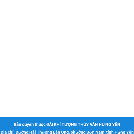
Bản quyền thuộc ĐÀI KHÍ TƯỢNG THỦY VĂN HƯNG YÊN
Địa chỉ: Đường Hải Thượng Lãn Ông, phường Sơn Nam, tỉnh Hưng Yên