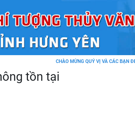
CHÀO MỪNG QUÝ VỊ VÀ CÁC BẠN ĐẾN V
ông tồn tại