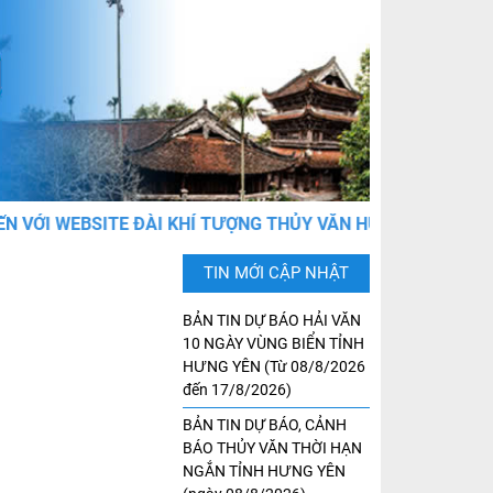
ỚI WEBSITE ĐÀI KHÍ TƯỢNG THỦY VĂN HƯNG YÊN
TIN MỚI CẬP NHẬT
BẢN TIN DỰ BÁO HẢI VĂN
10 NGÀY VÙNG BIỂN TỈNH
HƯNG YÊN (Từ 08/8/2026
đến 17/8/2026)
BẢN TIN DỰ BÁO, CẢNH
BÁO THỦY VĂN THỜI HẠN
NGẮN TỈNH HƯNG YÊN