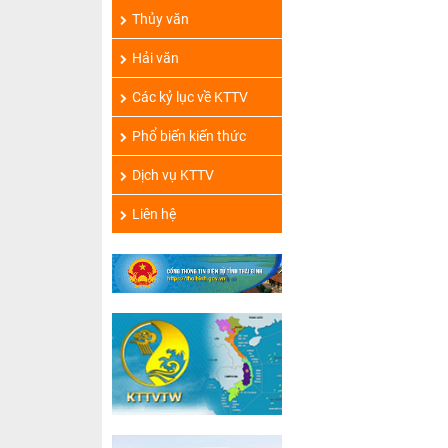
Thủy văn
Hải văn
Các kỷ lục về KTTV
Phổ biến kiến thức
Dịch vụ KTTV
Liên hệ