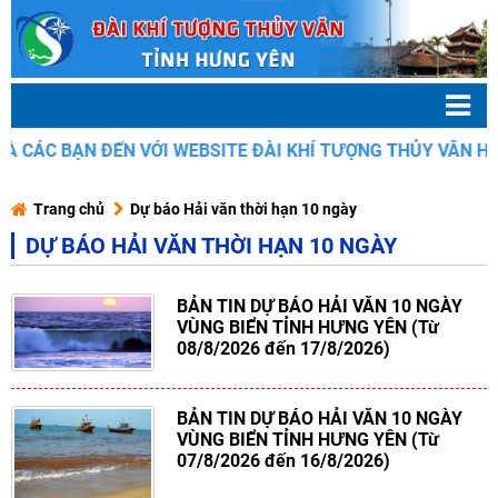
BẠN ĐẾN VỚI WEBSITE ĐÀI KHÍ TƯỢNG THỦY VĂN HƯNG YÊN
Trang chủ
Dự báo Hải văn thời hạn 10 ngày
DỰ BÁO HẢI VĂN THỜI HẠN 10 NGÀY
BẢN TIN DỰ BÁO HẢI VĂN 10 NGÀY
VÙNG BIỂN TỈNH HƯNG YÊN (Từ
08/8/2026 đến 17/8/2026)
BẢN TIN DỰ BÁO HẢI VĂN 10 NGÀY
VÙNG BIỂN TỈNH HƯNG YÊN (Từ
07/8/2026 đến 16/8/2026)