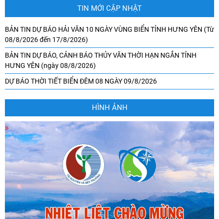
TIN MỚI CẬP NHẬT
BẢN TIN DỰ BÁO HẢI VĂN 10 NGÀY VÙNG BIỂN TỈNH HƯNG YÊN (Từ
08/8/2026 đến 17/8/2026)
BẢN TIN DỰ BÁO, CẢNH BÁO THỦY VĂN THỜI HẠN NGẮN TỈNH
HƯNG YÊN (ngày 08/8/2026)
DỰ BÁO THỜI TIẾT BIỂN ĐÊM 08 NGÀY 09/8/2026
HÌNH ẢNH