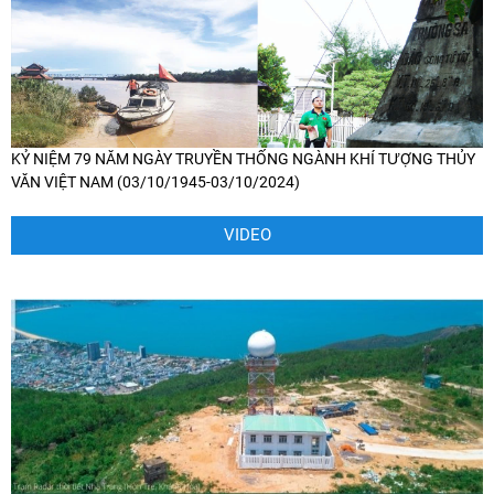
KỶ NIỆM 79 NĂM NGÀY TRUYỀN THỐNG NGÀNH KHÍ TƯỢNG THỦY
VĂN VIỆT NAM (03/10/1945-03/10/2024)
VIDEO