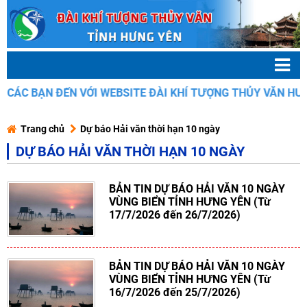
N ĐẾN VỚI WEBSITE ĐÀI KHÍ TƯỢNG THỦY VĂN HƯNG YÊN
Trang chủ
Dự báo Hải văn thời hạn 10 ngày
DỰ BÁO HẢI VĂN THỜI HẠN 10 NGÀY
BẢN TIN DỰ BÁO HẢI VĂN 10 NGÀY
VÙNG BIỂN TỈNH HƯNG YÊN (Từ
17/7/2026 đến 26/7/2026)
BẢN TIN DỰ BÁO HẢI VĂN 10 NGÀY
VÙNG BIỂN TỈNH HƯNG YÊN (Từ
16/7/2026 đến 25/7/2026)