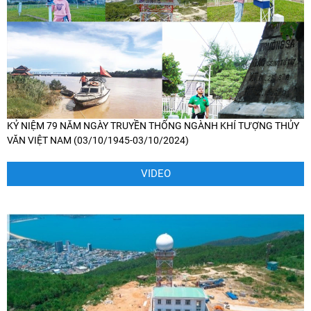
KỶ NIỆM 79 NĂM NGÀY TRUYỀN THỐNG NGÀNH KHÍ TƯỢNG THỦY
VĂN VIỆT NAM (03/10/1945-03/10/2024)
VIDEO